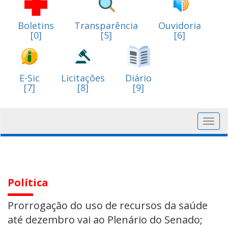
Boletins
Transparência
Ouvidoria
[0]
[5]
[6]
E-Sic
Licitações
Diário
[7]
[8]
[9]
Toggl
navig
Política
Prorrogação do uso de recursos da saúde
até dezembro vai ao Plenário do Senado;