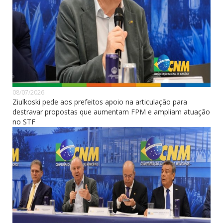
08/07/2026
Ziulkoski pede aos prefeitos apoio na articulação para
destravar propostas que aumentam FPM e ampliam atuação
no STF