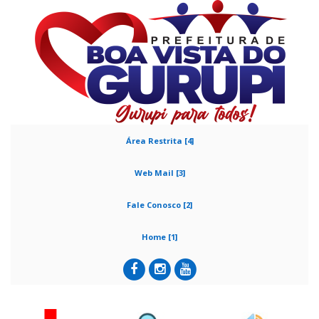
Área Restrita [4]
Web Mail [3]
Fale Conosco [2]
Home [1]