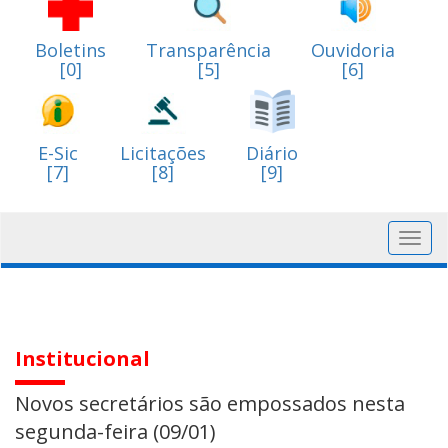
Boletins
Transparência
Ouvidoria
[0]
[5]
[6]
E-Sic
Licitações
Diário
[7]
[8]
[9]
Toggl
navig
Institucional
Novos secretários são empossados nesta
segunda-feira (09/01)