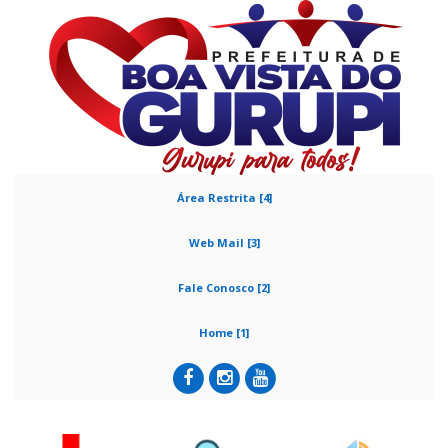
Área Restrita [4]
Web Mail [3]
Fale Conosco [2]
Home [1]